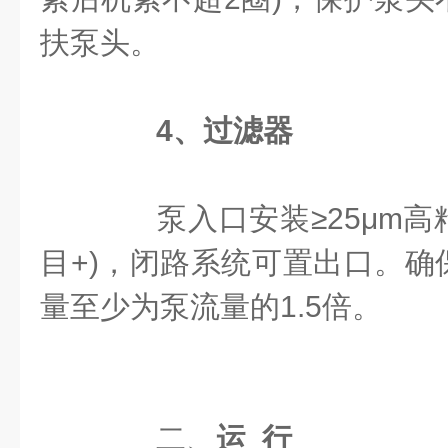
扶泵头。
4、
过滤器
泵入口安装≥25μm高精
目+)，闭路系统可置出口。确
量至少为泵流量的1.5倍。
二、
运 行