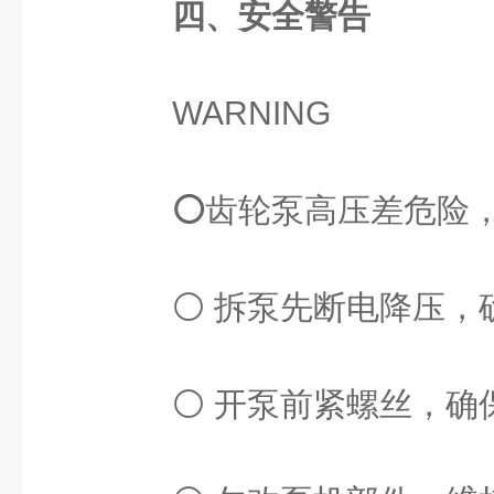
四、安全警告
WARNING
⚪
齿轮泵高压差危险
⚪ 拆泵先断电降压，
⚪ 开泵前紧螺丝，确