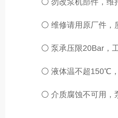
⚪ 勿改泵机部件，维
⚪ 维修请用原厂件，
⚪ 泵承压限20Bar，
⚪ 液体温不超150℃
⚪ 介质腐蚀不可用，